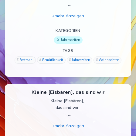
bald ist Weihnachten
+mehr Anzeigen
JUCHHEEE!
Die Winterzeit
KATEGORIEN
ist wirklich fein,
Jahreszeiten
mein Hunger ist so groß
und gar nicht klein.
TAGS
Festmahl
Gemütlichkeit
Jahreszeiten
Weihnachten
Das Essen schmeckt
so richtig toll,
drum schlagen
wir unseren Bauch jetzt voll!
Kleine [Eisbären], das sind wir
Kleine [Eisbären],
das sind wir:
Großen Hunger
+mehr Anzeigen
haben wir.