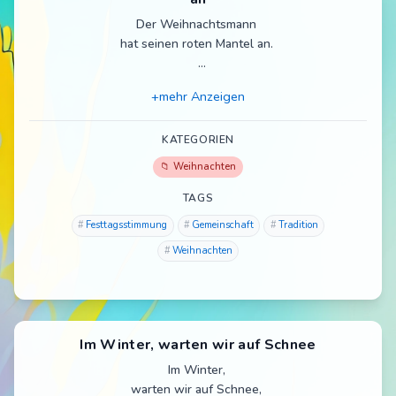
Der Weihnachtsmann
hat seinen roten Mantel an.
Sein Weg ist zwar noch weit,
+mehr Anzeigen
doch wir sitzen am Tisch bereit.
Komm und iss mit uns mit,
KATEGORIEN
guten Appetit.
Weihnachten
TAGS
Festtagsstimmung
Gemeinschaft
Tradition
Weihnachten
Im Winter, warten wir auf Schnee
Im Winter,
warten wir auf Schnee,