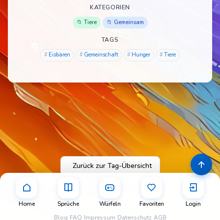
Der Tisch ist
KATEGORIEN
nun gedeckt.
Tiere
Gemeinsam
Wir wünschen,
TAGS
dass es allen schmeckt.
Eisbären
Gemeinschaft
Hunger
Tiere
Zurück zur Tag-Übersicht
Home
Sprüche
Würfeln
Favoriten
Login
Blog
FAQ
Impressum
Datenschutz
AGB