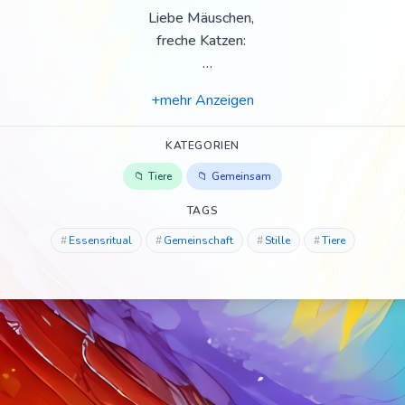
Liebe Mäuschen,
freche Katzen:
Wir hören auf
+mehr Anzeigen
zu schwatzen.
KATEGORIEN
Wir nehmen uns
an die Hand
Tiere
Gemeinsam
TAGS
und schau'n
Essensritual
Gemeinschaft
Stille
Tiere
uns alle an.
Wir sagen:
"Miau und Piep Piep,
Guten Appetit!"