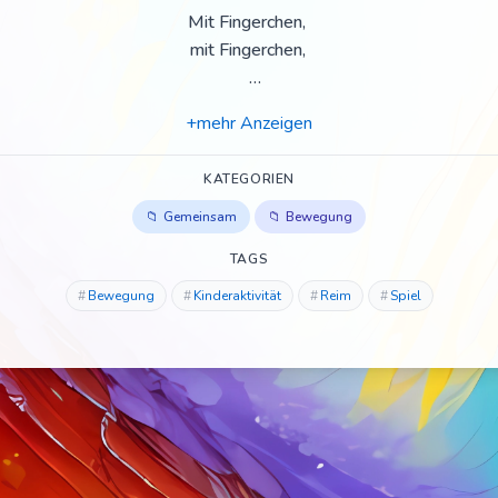
Mit Fingerchen,
mit Fingerchen,
mit flacher,
+mehr Anzeigen
flacher Hand.
KATEGORIEN
Mit Fäusten,
mit Fäusten,
Gemeinsam
Bewegung
TAGS
mit Ellenbogen
Bewegung
Kinderaktivität
Reim
Spiel
klatsch, klatsch, klatsch.
Leg die Hände
an den Kopf,
Form daraus
einen Blumentopf.
Legt die Finger